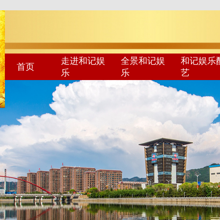
走进和记娱
全景和记娱
和记娱乐
首页
乐
乐
艺