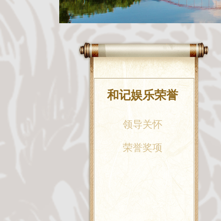
和记娱乐荣誉
领导关怀
荣誉奖项