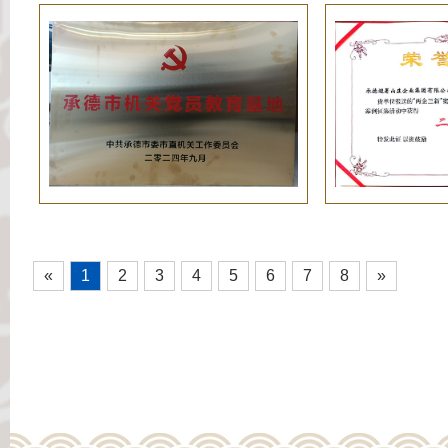
«
1
2
3
4
5
6
7
8
»