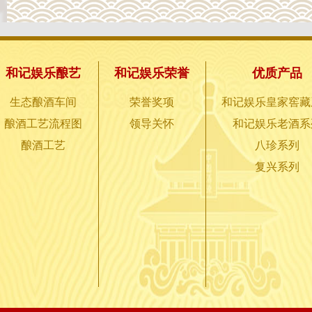
和记娱乐酿艺
和记娱乐荣誉
优质产品
生态酿酒车间
荣誉奖项
和记娱乐皇家窖藏
酿酒工艺流程图
领导关怀
和记娱乐老酒系
酿酒工艺
八珍系列
复兴系列